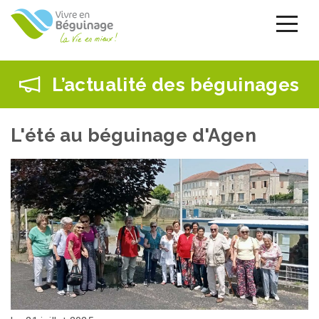
Aller
au
contenu
principal
L’actualité des béguinages
L'été au béguinage d'Agen