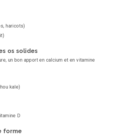
s, haricots)
it)
des os solides
re, un bon apport en calcium et en vitamine
chou kale)
vitamine D
ne forme