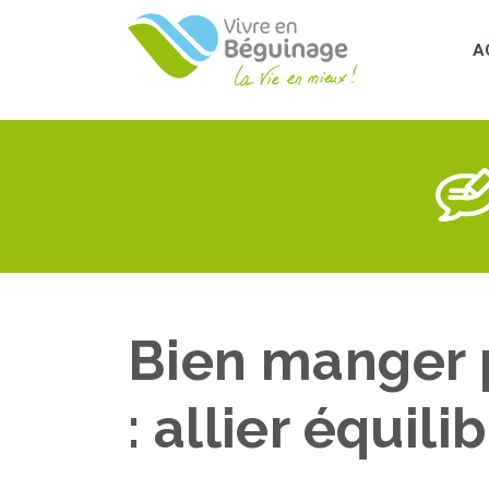
Aller
au
A
contenu
principal
Bien manger p
: allier équili