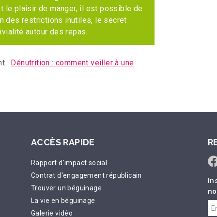
 le plaisir de manger, il est possible de
n des restrictions inutiles, le secret
vivialité autour des repas.
nt :
Dénutrition : comment veiller à une
ACCÈS RAPIDE
R
Rapport d'impact social
Contrat d'engagement républicain
In
Trouver un béguinage
no
La vie en béguinage
Galerie vidéo