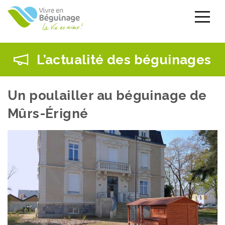
Aller
au
contenu
principal
L’actualité des béguinages
Un poulailler au béguinage de
Mûrs-Érigné