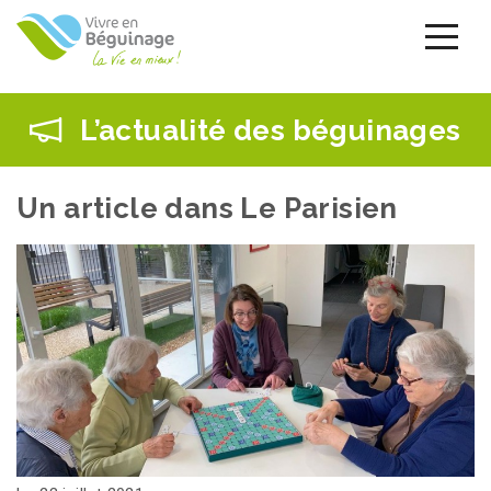
Aller
au
contenu
principal
L’actualité des béguinages
Un article dans Le Parisien