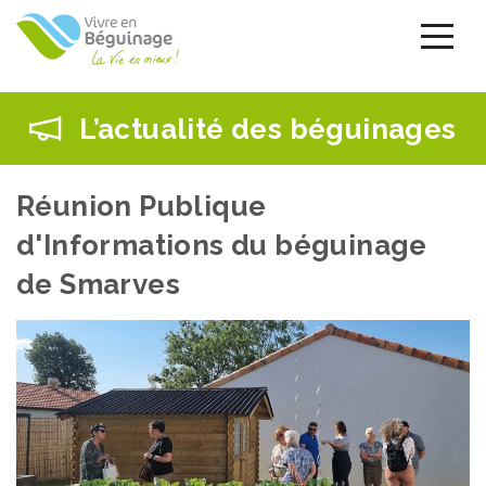
Aller
au
contenu
principal
L’actualité des béguinages
Réunion Publique
d'Informations du béguinage
de Smarves