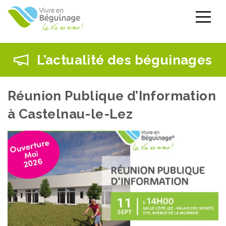
Aller
au
contenu
principal
L’actualité des béguinages
Réunion Publique d’Information
à Castelnau-le-Lez