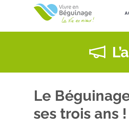
Aller
au
A
contenu
principal
L’
Le Béguinage
ses trois ans !