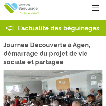
Aller
au
contenu
principal
L’actualité des béguinages
Journée Découverte à Agen,
démarrage du projet de vie
sociale et partagée