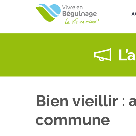
Aller
au
A
contenu
principal
L’
Bien vieillir :
commune