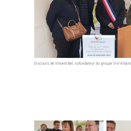
Discours de Vincent Bel, cofondateur du groupe Vivr'Allian