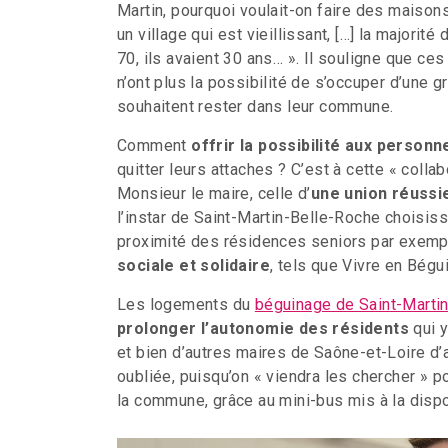
Martin, pourquoi voulait-on faire des maison
un village qui est vieillissant, […] la majorit
70, ils avaient 30 ans… ». Il souligne que c
n’ont plus la possibilité de s’occuper d’une g
souhaitent rester dans leur commune.
Comment
offrir la possibilité aux person
quitter leurs attaches ? C’est à cette « colla
Monsieur le maire, celle d’
une union réussie
l’instar de Saint-Martin-Belle-Roche choisis
proximité des résidences seniors par exemp
sociale et solidaire
, tels que Vivre en Bégu
Les logements du
béguinage de Saint-Marti
prolonger l’autonomie des résidents
qui y
et bien d’autres maires de Saône-et-Loire d’a
oubliée, puisqu’on « viendra les chercher » p
la commune, grâce au mini-bus mis à la dispo