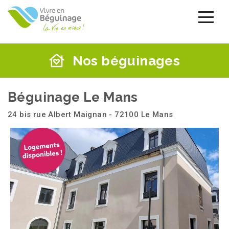
Aller
au
contenu
principal
Nos béguinages
Béguinage Le Mans
24 bis rue Albert Maignan - 72100 Le Mans