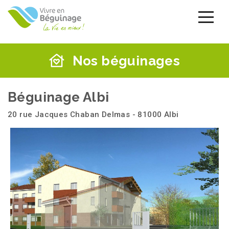
Aller
au
contenu
principal
Nos béguinages
Béguinage Albi
20 rue Jacques Chaban Delmas - 81000 Albi