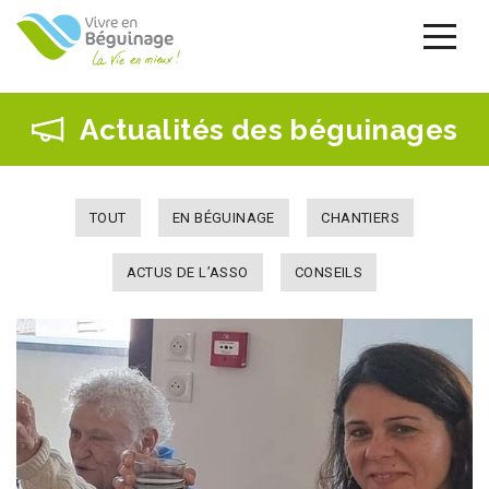
Aller
au
contenu
principal
Actualités des béguinages
TOUT
EN BÉGUINAGE
CHANTIERS
ACTUS DE L’ASSO
CONSEILS