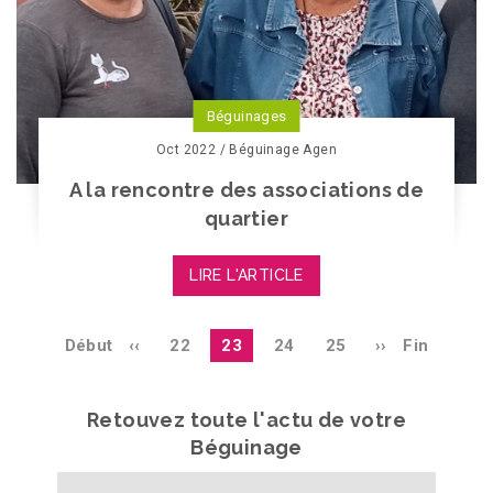
Béguinages
Oct 2022 / Béguinage Agen
A la rencontre des associations de
quartier
LIRE L'ARTICLE
Pagination
Première
Début
Page
‹‹
Page
22
page
23
Page
24
Page
25
Page
››
Dernière
Fin
page
précédente
courante
suivante
page
Retouvez toute l'actu de votre
Béguinage