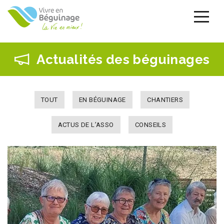
Aller
au
contenu
principal
Actualités des béguinages
TOUT
EN BÉGUINAGE
CHANTIERS
ACTUS DE L’ASSO
CONSEILS