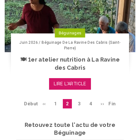
Béguinages
Juin 2026 / Béguinage De La Ravine Des Cabris (Saint-
Pierre)
🍽️ 1er atelier nutrition à La Ravine
des Cabris
LIRE L'ARTICLE
Pagination
Première
Début
Page
‹‹
Page
1
page
2
Page
3
Page
4
Page
››
Dernière
Fin
page
précédente
courante
suivante
page
Retouvez toute l'actu de votre
Béguinage