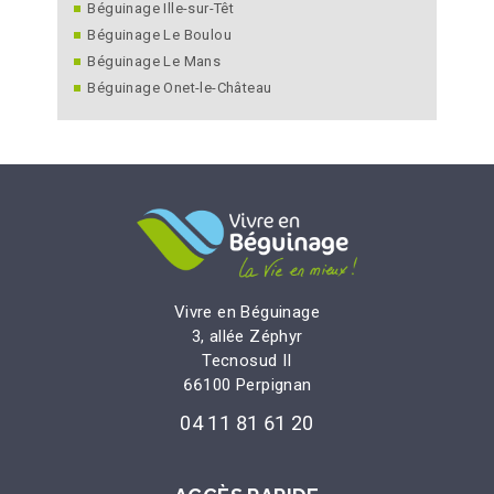
Béguinage Ille-sur-Têt
Béguinage Le Boulou
Béguinage Le Mans
Béguinage Onet-le-Château
Vivre en Béguinage
3, allée Zéphyr
Tecnosud II
66100 Perpignan
04 11 81 61 20