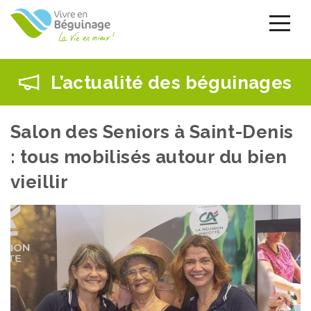
Aller
au
contenu
principal
L’actualité des béguinages
Salon des Seniors à Saint-Denis
: tous mobilisés autour du bien
vieillir