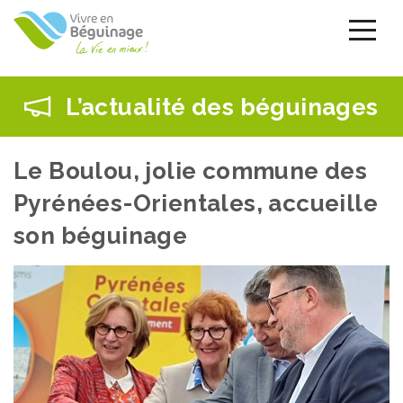
Aller
au
contenu
principal
L’actualité des béguinages
Le Boulou, jolie commune des
Pyrénées-Orientales, accueille
son béguinage