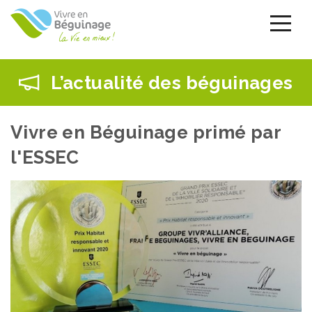
Aller
au
contenu
principal
L’actualité des béguinages
Vivre en Béguinage primé par
l'ESSEC