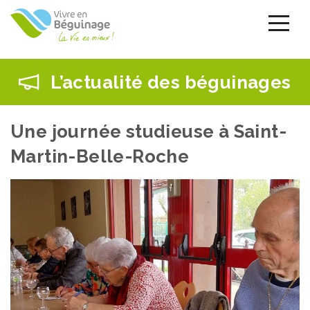
Aller
au
contenu
principal
L’actualité des béguinages
Une journée studieuse à Saint-
Martin-Belle-Roche