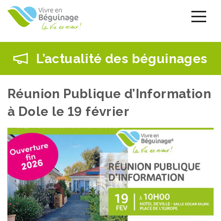
Aller
au
contenu
principal
L’actualité des béguinages
Réunion Publique d’Information
à Dole le 19 février