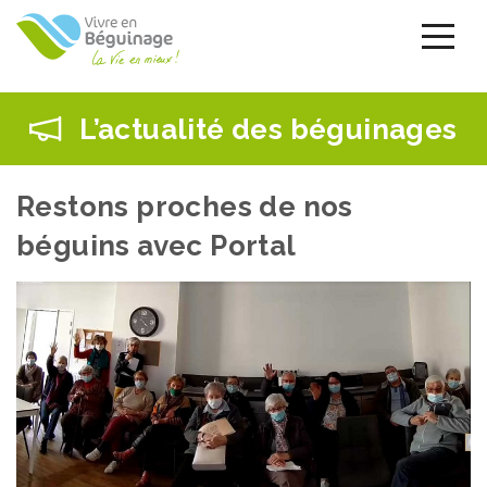
Aller
au
contenu
principal
L’actualité des béguinages
Restons proches de nos
béguins avec Portal