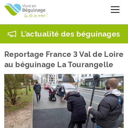
Aller
au
contenu
principal
L’actualité des béguinages
Reportage France 3 Val de Loire
au béguinage La Tourangelle