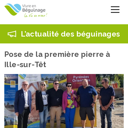
Aller
au
contenu
principal
L’actualité des béguinages
Pose de la première pierre à
Ille-sur-Têt