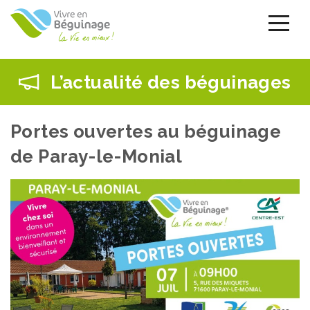
Aller
au
contenu
principal
L’actualité des béguinages
Portes ouvertes au béguinage
de Paray-le-Monial