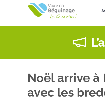
Aller
au
A
contenu
principal
L’
Noël arrive à
avec les bred