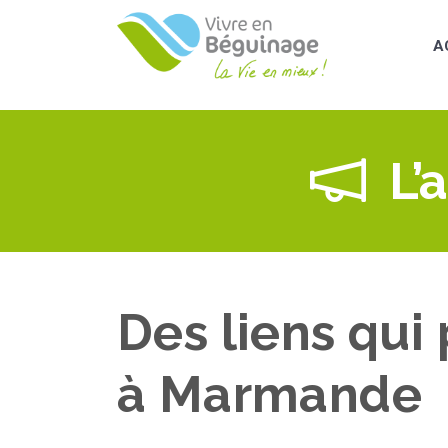
Aller
au
A
contenu
principal
L’
Des liens qui
à Marmande