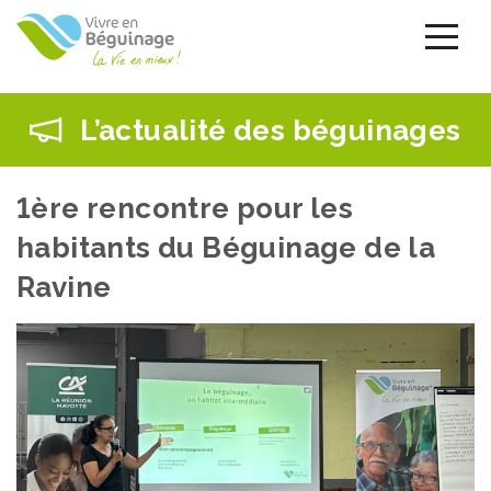
Aller
au
contenu
principal
L’actualité des béguinages
1ère rencontre pour les
habitants du Béguinage de la
Ravine